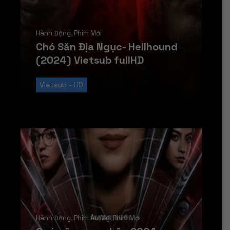
Hành Động
,
Phim Mới
Chó Săn Địa Ngục- Hellhound
(2024) Vietsub fullHD
Vietsub - HD
Hành Động
,
Phim Âu Mỹ
,
Phim Mới