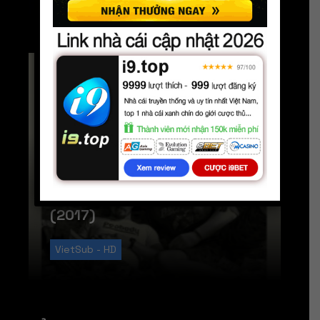
Hành Động
,
Phim Chiếu Rạp
Vụ Trộm May Rủi – Logan Lucky
(2017)
VietSub - HD