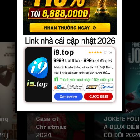
Phim Chiếu Rạp
A Sudden
Phim Chiếu Rạp
ủng
Case of
JOKER: FOLI
Christmas
À DEUX ĐIÊN
24)
2024
CÓ ĐÔI 202