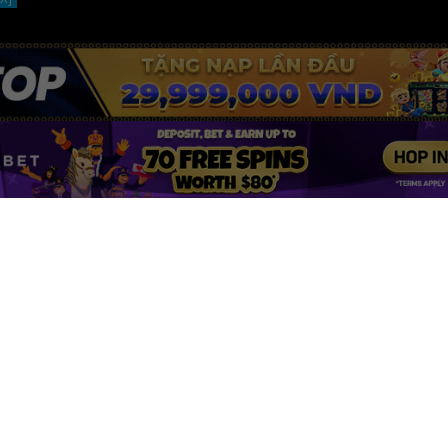
Phim mới
Phim hay
Phim Chiếu Rạp
Phim Âu Mỹ
Phim Hollywood
Phim Hàn Quốc
Hành Động
Phim Trung Quốc
Phim Kinh Dị
Phim Nhật Bản
Phim TVB
Phim Thái Lan
© Copyright 2026 by
Phimmoi