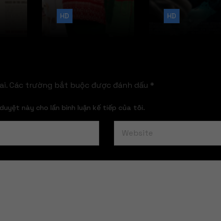
HD
HD
i.
Các trường bắt buộc được đánh dấu
*
duyệt này cho lần bình luận kế tiếp của tôi.