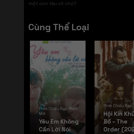
một con tàu vô chủ?
Cùng Thể Loại
Phim Chiếu Rạp
Phim Chiếu Rạp
,
Phim
Hội Kín Kh
Mới
Yêu Em Không
Bố – The
Cần Lời Nói
Order (20