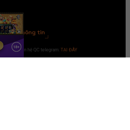
Thông tin
Liên hệ QC telegram:
TẠI ĐÂY