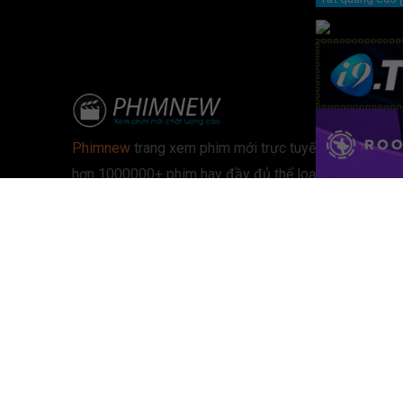
Phimnew
trang xem phim mới trực tuyến với
hơn 1000000+ phim hay đầy đủ thể loại hành
động – kinh dị – chiếu rạp – Phim online, xem
phim hd, phim vietsub.
Đối tác:
Phimpro