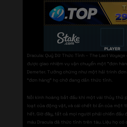
Dracula: Quỷ Dữ Thức Tỉnh – The Last Voyage 
được giao nhiệm vụ vận chuyển một “đơn hàng
Demeter. Tưởng chừng như một hải trình đơn 
“đơn hàng” họ chở đang dần thức tỉnh.
Nỗi kinh hoàng bắt đầu khi một vài thủy thủ 
loạt của động vật, và cái chết bí ẩn của một
hết. Giờ đây, tất cả mọi người phải chiến đấu 
máu Dracula đã thức tỉnh trên tàu. Liệu họ có