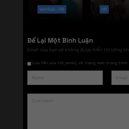
VietSub - HD
HD
Để Lại Một Bình Luận
Email của bạn sẽ không được hiển thị công kha
Lưu tên của tôi, email, và trang web trong trình 