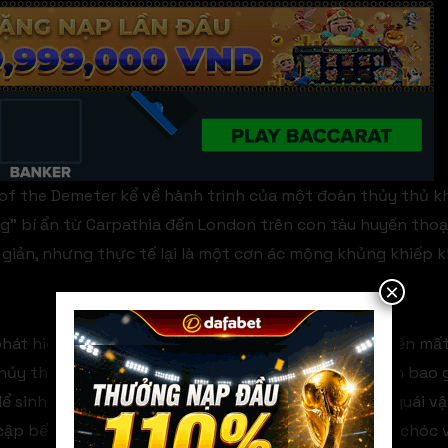
of the Demeter kể về hành trình của một đoàn thủy thủ kh
” bí ẩn từ Carpathia đến London trên con tàu huyền thoạ
giản, nhưng thực tế lại là một cơn ác mộng khủng khiếp k
×
phát hiện những dấu hiệu bất thường trên tàu: sự biến mấ
 thủy thủ khiến chuyến hành trình trở nên ám ảnh hơn bao 
để sinh tồn, sử dụng mọi giác quan để chống lại con quái vậ
 cập bến thành công hay sẽ phải đối mặt với sự chết chóc 