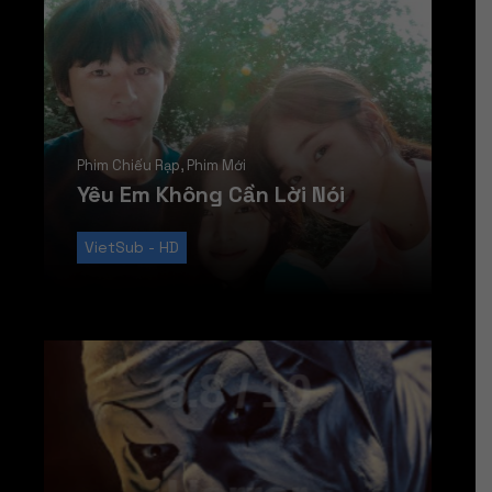
Phim Chiếu Rạp
,
Phim Mới
Yêu Em Không Cần Lời Nói
VietSub - HD