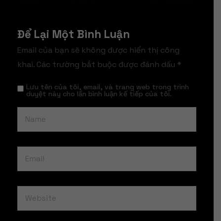
Để Lại Một Bình Luận
Email của bạn sẽ không được hiển thị công
khai.
Các trường bắt buộc được đánh dấu
*
Lưu tên của tôi, email, và trang web trong trình
duyệt này cho lần bình luận kế tiếp của tôi.