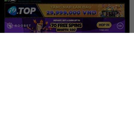
Phimnew
trang xem phim mới trực tuyến với hơn
1000000+ phim hay đầy đủ thể loại hành động – kinh
dị – chiếu rạp – Phim online, xem phim hd, phim
vietsub.
Đối tác:
Phimpro
Phim mới
Phim Chiếu Rạp
Phim Hollywood
Hành Động
Phim Kinh Dị
Phim TVB