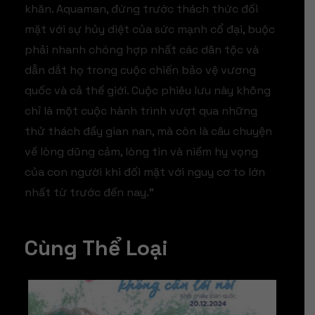
khăn. Aquaman, đứng trước thách thức đối
mặt với sự hủy diệt của sức mạnh cổ đại, buộc
phải nhanh chóng hợp nhất các dân tộc và
dẫn dắt họ trong cuộc chiến bảo vệ vương
quốc và cả thế giới. Cuộc phiêu lưu này không
chỉ là một cuộc hành trình vượt qua những
thử thách đầy gian nan, mà còn là câu chuyện
về lòng dũng cảm, lòng tin và niềm hy vọng
của con người khi đối mặt với nguy cơ to lớn
nhất từ trước đến nay.”
Cùng Thể Loại