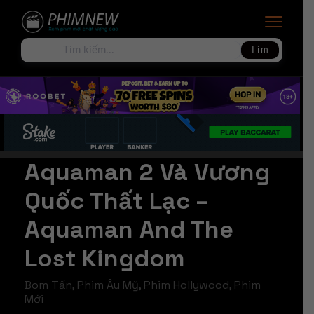
Tìm
Aquaman 2 Và Vương
Quốc Thất Lạc –
Aquaman And The
Lost Kingdom
Bom Tấn
,
Phim Âu Mỹ
,
Phim Hollywood
,
Phim
Mới