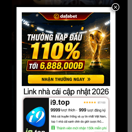
×
Phim Âu Mỹ
,
Phim Chiếu Rạp
Gã Hề Điên Loạn 3 2024
HD
Phim Hollywood
HELLBOY THE CROOKED MAN: