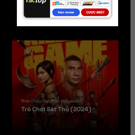
ĐẠI CHIẾN QUỶ DỮ
HD
Phim Chiếu Rạp
,
Phim Hollywood
Trò Chơi Sát Thủ (2024)